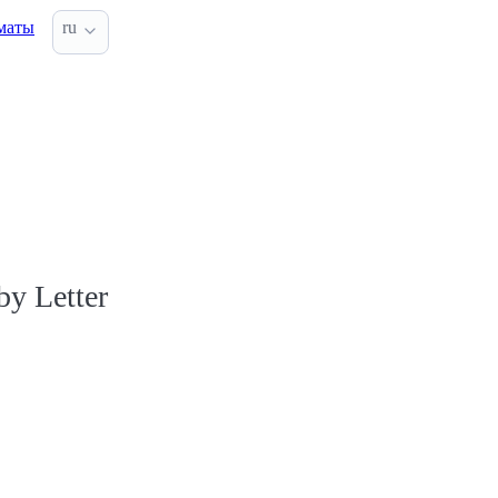
маты
ru
y Letter