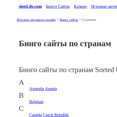
slotsLife.com
Бинго Сайты
Казино
Игровые авто
Игровые автоматы онлайн
Бинго сайты
Countries
Бинго сайты по странам
Бинго сайты по странам Sorted b
A
Australia
Austria
B
Belgium
C
Canada
Czech Republic