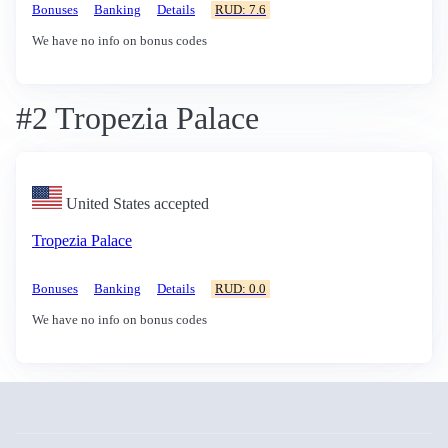
Bonuses
Banking
Details
RUD: 7.6
We have no info on bonus codes
#2 Tropezia Palace
United States accepted
Tropezia Palace
Bonuses
Banking
Details
RUD: 0.0
We have no info on bonus codes