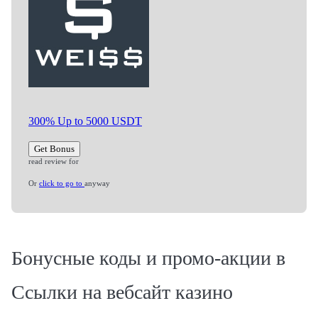
300% Up to 5000 USDT
Get Bonus
read review for
Or
click to go to
anyway
Бонусные коды и промо-акции в
Ссылки на вебсайт казино