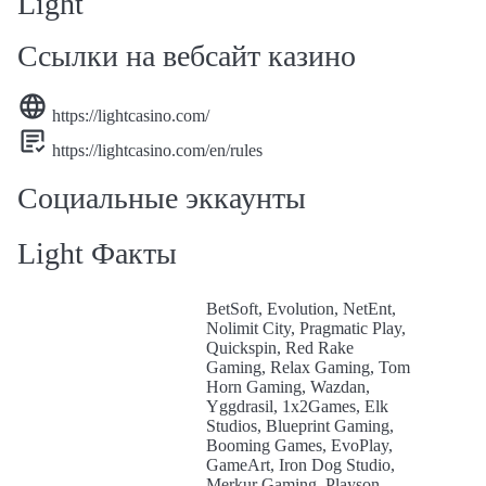
Light
Ссылки на вебсайт казино
https://lightcasino.com/
https://lightcasino.com/en/rules
Социальные эккаунты
Light Факты
BetSoft, Evolution, NetEnt,
Nolimit City, Pragmatic Play,
Quickspin, Red Rake
Gaming, Relax Gaming, Tom
Horn Gaming, Wazdan,
Yggdrasil, 1x2Games, Elk
Studios, Blueprint Gaming,
Booming Games, EvoPlay,
GameArt, Iron Dog Studio,
Merkur Gaming, Playson,