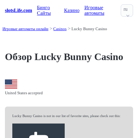
Бинго
Игровые
ru
slotsLife.com
Казино
Сайты
автоматы
Игровые автоматы онлайн
Casinos
Lucky Bunny Casino
Обзор Lucky Bunny Casino
United States accepted
Lucky Bunny Casino is not in our list of favorite sites, please check out this: