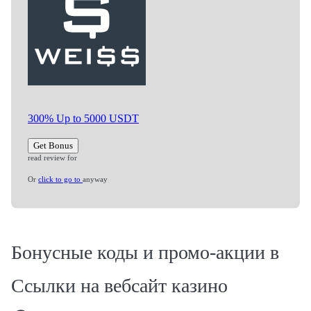
300% Up to 5000 USDT
Get Bonus
read review for
Or
click to go to
anyway
Бонусные коды и промо-акции в
Ссылки на вебсайт казино