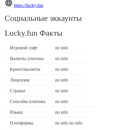
https://lucky.fun
Социальные эккаунты
Lucky.fun Факты
Игровой софт
no info
Валюты платежа
no info
Криптовалюты
no info
Лицензия
no info
Страны
no info
Способы платежа
no info
Языки
no info
Платформы
no info no info