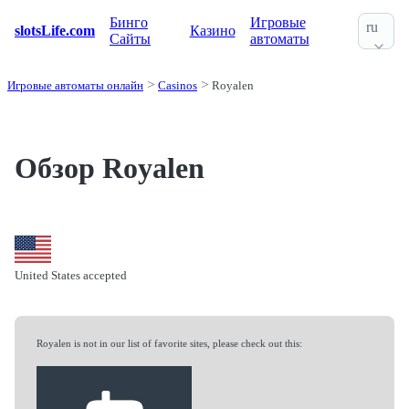
Бинго
Игровые
ru
slotsLife.com
Казино
Сайты
автоматы
Игровые автоматы онлайн
Casinos
Royalen
Обзор Royalen
United States accepted
Royalen is not in our list of favorite sites, please check out this: