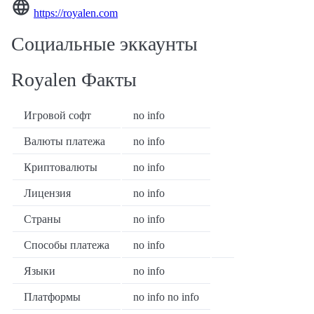
https://royalen.com
Социальные эккаунты
Royalen Факты
Игровой софт
no info
Валюты платежа
no info
Криптовалюты
no info
Лицензия
no info
Страны
no info
Способы платежа
no info
Языки
no info
Платформы
no info no info