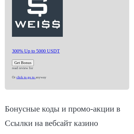
300% Up to 5000 USDT
Get Bonus
read review for
Or
click to go to
anyway
Бонусные коды и промо-акции в
Ссылки на вебсайт казино