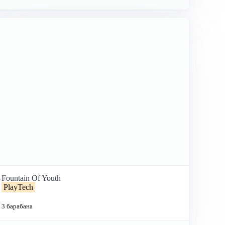
Fountain Of Youth
PlayTech
3 барабана