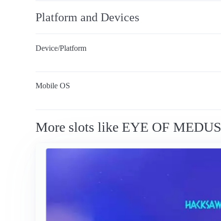
Platform and Devices
Device/Platform
Mobile OS
More slots like EYE OF MEDU