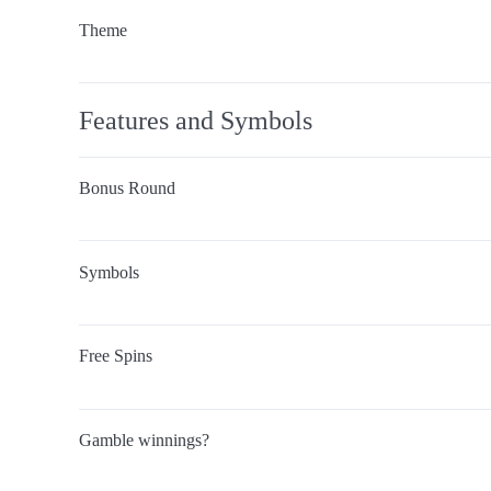
Theme
Features and Symbols
Bonus Round
Symbols
Free Spins
Gamble winnings?