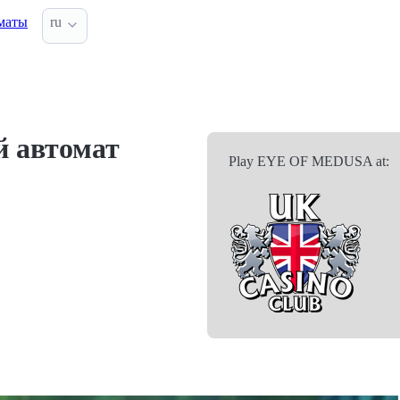
маты
ru
 автомат
Play EYE OF MEDUSA at: