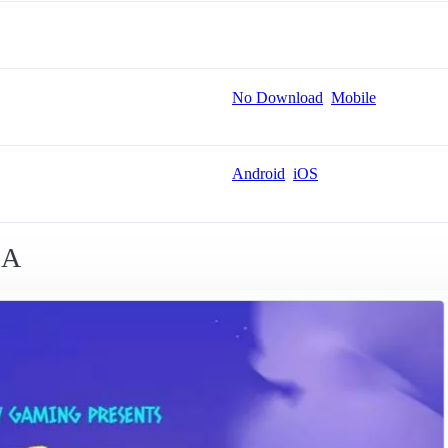
No Download
Mobile
Android
iOS
SA