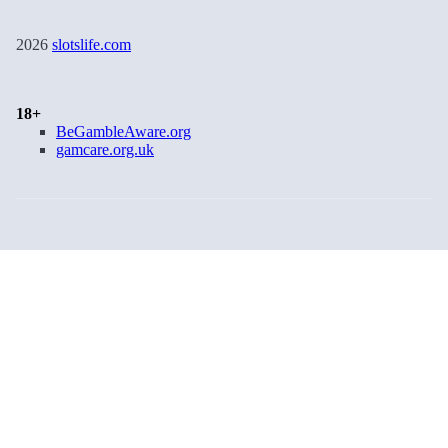
2026
slotslife.com
18+
BeGambleAware.org
gamcare.org.uk