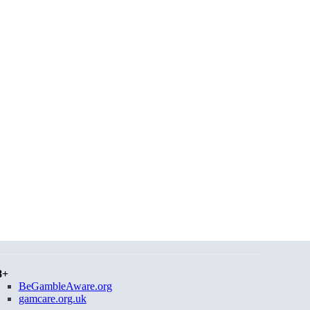
8+
BeGambleAware.org
gamcare.org.uk