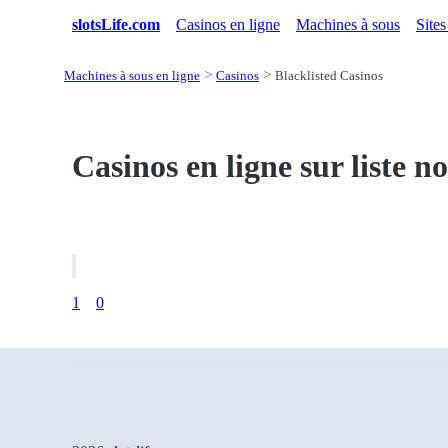
slotsLife.com
Casinos en ligne
Machines à sous
Sites
Machines à sous en ligne
Casinos
Blacklisted Casinos
Casinos en ligne sur liste no
1
0