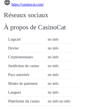
https://casinocat.com/
Réseaux sociaux
À propos de CasinoCat
Logiciel
no info
Devise
no info
Cryptomonnaies
no info
Juridiction du casino
no info
Pays autorisés
no info
Modes de paiement
no info
Langues
no info
Plateforme du casino
no info no info