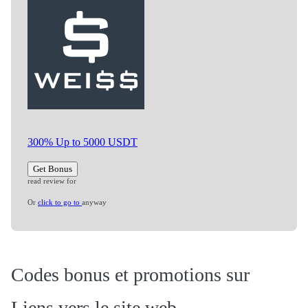
300% Up to 5000 USDT
Get Bonus
read review for
Or
click to go to
anyway
Codes bonus et promotions sur
Liens vers le site web