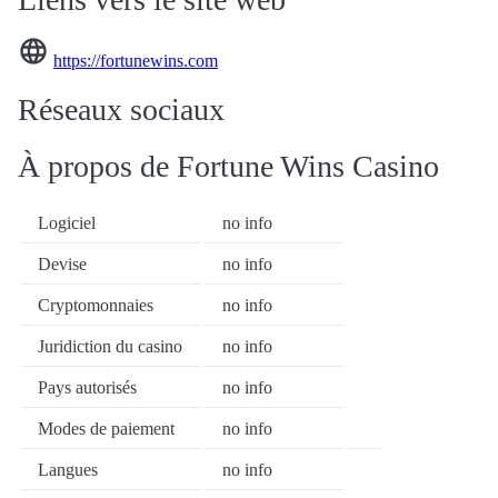
https://fortunewins.com
Réseaux sociaux
À propos de Fortune Wins Casino
Logiciel
no info
Devise
no info
Cryptomonnaies
no info
Juridiction du casino
no info
Pays autorisés
no info
Modes de paiement
no info
Langues
no info