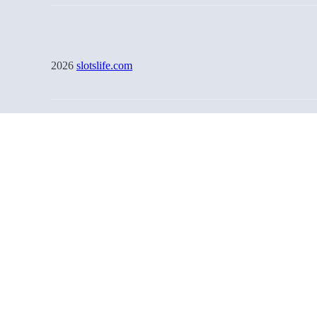
2026
slotslife.com