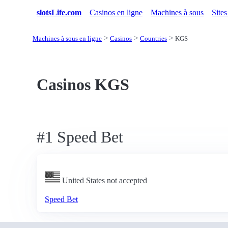
slotsLife.com
Casinos en ligne
Machines à sous
Sites
Machines à sous en ligne
Casinos
Countries
KGS
Casinos KGS
#1 Speed Bet
United States not accepted
Speed Bet